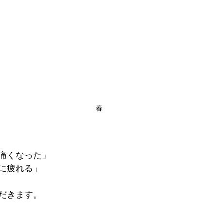
春
痛くなった」
に疲れる」
だきます。