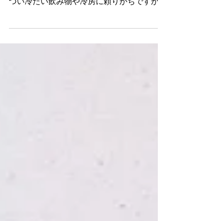
しい暑さになりそうですね🌞 この時期は、
つい冷たい飲み物や冷房に頼りがちですが、
身体が冷えすぎるとだるさや疲れを感じやす
くなることもあります。 つい暑くて食欲も
減ってくるかとは思いますが 季節のものも
取り入れながら食事をしてください🍉 こま
めな水分補給 適度に身体を動かす、 湯船に
ゆっくり浸かる、 そんな小さな心がけが、
夏を元気に過ごす 秘訣かと思います。 暑い
日が続きますが 今日も笑顔で、健やかな一
日をお過ごしください😊 シニア専門パーソ
ナルスタジオ寿々は、 皆さまの健康づくり
を応援しています！ いつでもお気軽にお越
しください。 #シニア #パーソナルトレーニ
ング #健康 #新丸子 #武蔵小杉