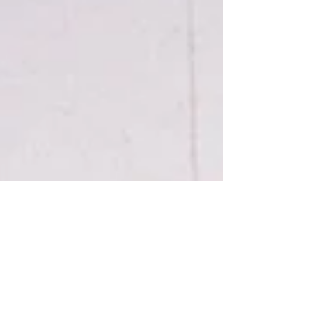
な変化は感じられないかもしれません。 そ
れでも、その積み重ねが1年後、5年後、10年
後の 「元気な身体」をつくってくれます。
今日も無理はせず、自分のペースで一歩ず
つ。 未来の自分が「続けていてよかった」
と思える一日になりますように😊 シニア専
門パーソナルスタジオ寿々は、 皆さまの健
康づくりを応援しています✨ 毎日暑くなっ
てまいりましたが しっかり水分を摂ってこ
の夏を乗り切りましょうー！ #シニア #パー
ソナルトレーニング #健康 #新丸子 #武蔵小
杉