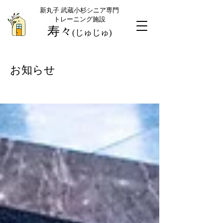
​新丸子 武蔵小杉シニア専門
トレーニング施設
​寿々
(じゅじゅ)
お知らせ