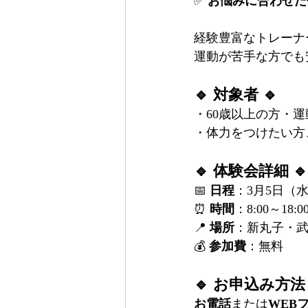
✅ 
お悩みに合わせた
経験豊富なトレーナ
運動が苦手な方でも
🔹 対象者 🔹
・60歳以上の方・
・体力をつけたい方
🔹 体験会詳細 🔹
📅 
日程
：3月5日（
⏰ 
時間
：8:00～18:0
📍 
場所
：新丸子・
💰 
参加費
：無料
🔹 お申込み方法 
お電話
または
WEB