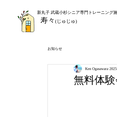
​新丸子 武蔵小杉シニア専門トレーニング
​寿々
(じゅじゅ)
お知らせ
Ken Ogasawara
202
無料体験